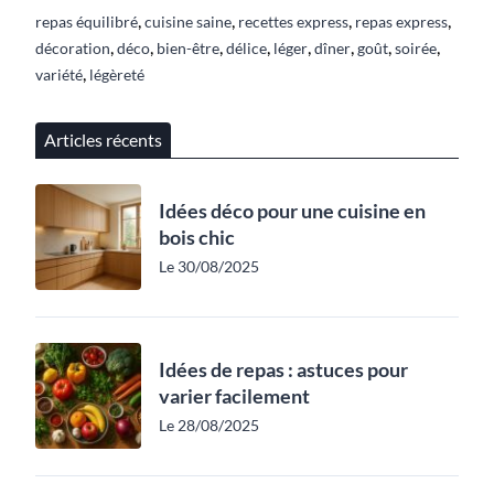
,
,
,
,
repas équilibré
cuisine saine
recettes express
repas express
,
,
,
,
,
,
,
,
décoration
déco
bien-être
délice
léger
dîner
goût
soirée
,
variété
légèreté
Articles récents
Idées déco pour une cuisine en
bois chic
Le 30/08/2025
Idées de repas : astuces pour
varier facilement
Le 28/08/2025