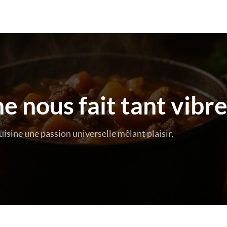
e nous fait tant vibr
uisine une passion universelle mêlant plaisir,