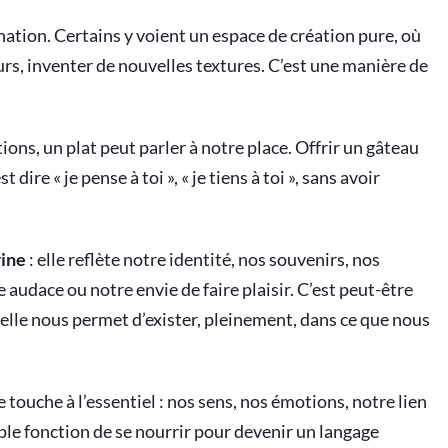
ination. Certains y voient un espace de création pure, où
urs, inventer de nouvelles textures. C’est une manière de
ions, un plat peut parler à notre place. Offrir un gâteau
 dire « je pense à toi », « je tiens à toi », sans avoir
rine
: elle reflète notre identité, nos souvenirs, nos
e audace ou notre envie de faire plaisir. C’est peut-être
’elle nous permet d’exister, pleinement, dans ce que nous
e touche à l’essentiel : nos sens, nos émotions, notre lien
ple fonction de se nourrir pour devenir un langage